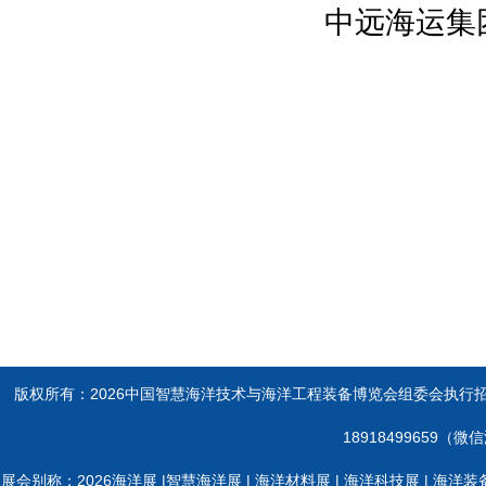
中远海运集
\全球阀门网\点船网\仪表网\......
鸣谢指导与支持单位:
国际海洋工程师协会
国际疏浚协会联合会
亚洲船东协会
中国船东协会
中国航海学会
中国港口协会
中国海洋工程咨询协会
版权所有：2026中国智慧海洋技术与海洋工程装备博览会
广东海洋学会
中海油
18918499659（
中国船舶
展会别称：2026海洋展 |智慧海洋展 | 海洋材料展 | 海洋科技展 | 海洋装备