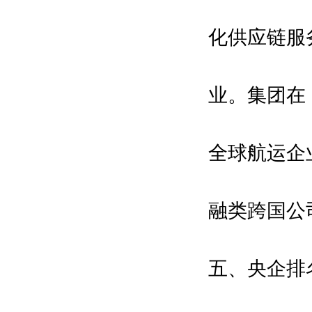
德国汉堡港
化供应链服
韩国釜山港
斯里兰卡港
新加坡港
业。集团在
博览会组织单位：
德励国际会展集团
深圳市科技创新局
全球航运企
大湾区（智慧海洋）创新发展中心
主承办单位：
励兴展览（上海）有限公司
融类跨国公
振威国际会展集团
执行招展单位：
励兴展览（上海）有限公司
五、央企排
战略支持媒体：
海工人\海事服务网\北极星电力网
\龙de船人\龙船风电网\船海装备网