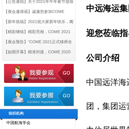
财源广进！！！
【公告通知】关于2021年牛年春节放假
中远海运集
的《通知
【展会邀请函】诚邀您参加COME
2021第九届深圳国际海洋博览会
【新年祝福】2021祝大家新年快乐，阖
迎您莅临指
家安康！
【精彩继续】精彩亮相，COME 2021
第九届深圳国际海洋博览会明年8月在
【展会预告】“COME 2021正式移师全
深圳继续举办
球最大展馆-深圳国际会展中心（新馆）
【如期开幕】精准对接，COME 2020
公司介绍
深圳国际海洋新材料博览会今日在深隆
重开幕！
鸣谢指导与支持单位:
中国远洋海
国际海洋工程师协会
国际疏浚协会联合会
亚洲船东协会
团，集团运
中国船东协会
组织机构
中国航海学会
中国港口协会