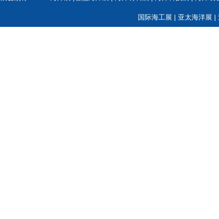
中交股份
中集集团
国际海工展 | 亚太海洋展 
中远海运
招商局集团
上海港集团
天津港集团
山东港口集团
河北港口集团
厦门港口集团
中国船级社
俄罗斯船级社
意大利船级社
德国汉堡港
韩国釜山港
斯里兰卡港
新加坡港