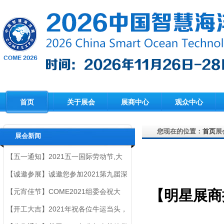
首页
关于展会
展商中心
观众中心
您现在的位置：
首页
展
展会新闻
【五一通知】2021五一国际劳动节,大
会组委会祝大家节日快乐！
【诚邀参展】诚邀您参加2021第九届深
圳国际海洋新材料与科技装备博览会
【元宵佳节】COME2021组委会祝大
【明星展商
家：元宵快乐、阖家安康！
【开工大吉】2021年祝各位牛运当头，